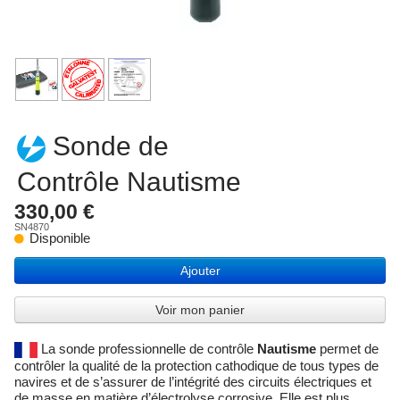
Produits
Prestations
Sonde de
Contrôle Nautisme
Contact
330,00 €
SN4870
Disponible
Ajouter
Voir mon panier
La sonde professionnelle de contrôle
Nautisme
permet de
contrôler la qualité de la protection cathodique de tous types de
navires et de s’assurer de l’intégrité des circuits électriques et
de masse en matière d’électrolyse corrosive. Elle est plus