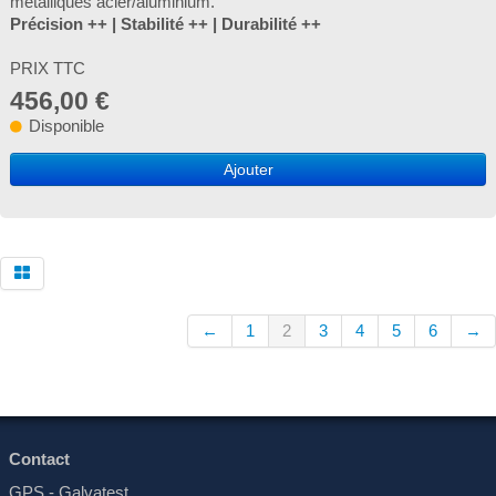
métalliques acier/aluminium.
Précision ++ | Stabilité ++ | Durabilité ++
PRIX TTC
456,00 €
Disponible
Ajouter
←
1
2
3
4
5
6
→
Contact
GPS - Galvatest