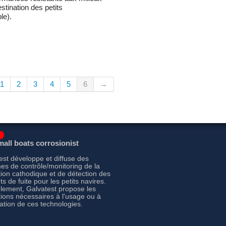
tination des petits
le).
1
2
3
4
5
6
→
all boats corrosionist
est développe et diffuse des
es de contrôle/monitoring de la
tion cathodique et de détection des
s de fuite pour les petits navires.
èlement, Galvatest propose les
tions nécessaires à l'usage ou à
ration de ces technologies.