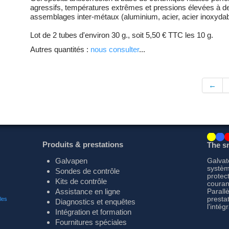
agressifs, températures extrêmes et pressions élevées à des
assemblages inter-métaux (aluminium, acier, acier inoxydab
Lot de 2 tubes d'environ 30 g., soit 5,50 € TTC les 10 g.
Autres quantités :
nous consulter
...
←
Produits & prestations
The sm
Galvapen
Galvat
systèm
Sondes de contrôle
protec
Kits de contrôle
courant
Assistance en ligne
Parall
presta
les
Diagnostics et enquêtes
l'intég
Intégration et formation
Fournitures spéciales