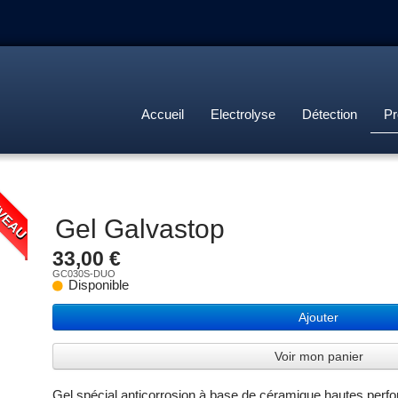
Accueil
Electrolyse
Détection
Pr
VEAU
Gel Galvastop
33,00 €
GC030S-DUO
Disponible
Ajouter
Voir mon panier
Gel spécial anticorrosion à base de céramique hautes perf