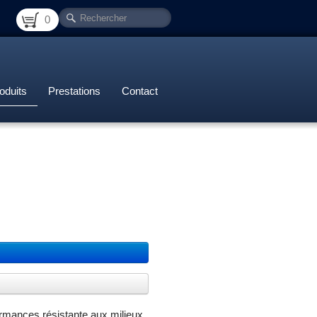
0
oduits
Prestations
Contact
ormances résistante aux milieux